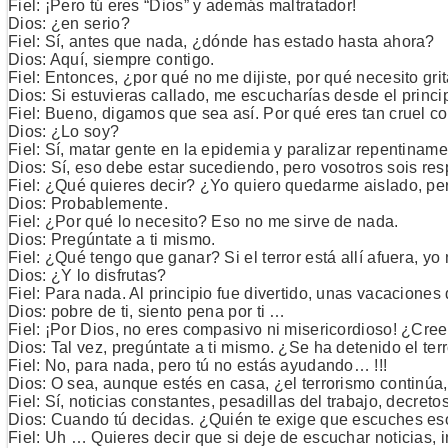
Fiel: ¡Pero tú eres “Dios” y además maltratador!
Dios: ¿en serio?
Fiel: Sí, antes que nada, ¿dónde has estado hasta ahora?
Dios: Aquí, siempre contigo.
Fiel: Entonces, ¿por qué no me dijiste, por qué necesito gr
Dios: Si estuvieras callado, me escucharías desde el princ
Fiel: Bueno, digamos que sea así. Por qué eres tan cruel 
Dios: ¿Lo soy?
Fiel: Sí, matar gente en la epidemia y paralizar repentinam
Dios: Sí, eso debe estar sucediendo, pero vosotros sois re
Fiel: ¿Qué quieres decir? ¿Yo quiero quedarme aislado, per
Dios: Probablemente.
Fiel: ¿Por qué lo necesito? Eso no me sirve de nada.
Dios: Pregúntate a ti mismo.
Fiel: ¿Qué tengo que ganar? Si el terror está allí afuera, y
Dios: ¿Y lo disfrutas?
Fiel: Para nada. Al principio fue divertido, unas vacaciones
Dios: pobre de ti, siento pena por ti …
Fiel: ¡Por Dios, no eres compasivo ni misericordioso! ¿Cree
Dios: Tal vez, pregúntate a ti mismo. ¿Se ha detenido el terr
Fiel: No, para nada, pero tú no estás ayudando… !!!
Dios: O sea, aunque estés en casa, ¿el terrorismo continúa
Fiel: Sí, noticias constantes, pesadillas del trabajo, decre
Dios: Cuando tú decidas. ¿Quién te exige que escuches eso
Fiel: Uh … Quieres decir que si deje de escuchar noticias, 