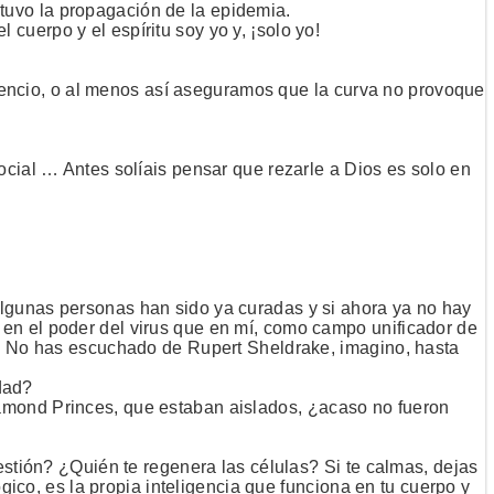
detuvo la propagación de la epidemia.
uerpo y el espíritu soy yo y, ¡solo yo!
silencio, o al menos así aseguramos que la curva no provoque
ocial … Antes solíais pensar que rezarle a Dios es solo en
lgunas personas han sido ya curadas y si ahora ya no hay
en el poder del virus que en mí, como campo unificador de
a. No has escuchado de Rupert Sheldrake, imagino, hasta
rdad?
amond Princes, que estaban aislados, ¿acaso no fueron
estión? ¿Quién te regenera las células? Si te calmas, dejas
gico, es la propia inteligencia que funciona en tu cuerpo y