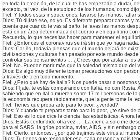
en toda la creación, de la cual te has empezado a dudar, de 
excepto, tal vez, de la estupidez de los humanos, como dijo
Fiel: Y todos estas instrucciones, lavarse las manos, rallar
Dios: Tú dijiste eso, no yo. Es diferente preparar camas y
cuenta que cuando te vas al baño, te lavas las manos despu
está en un área determinada del cuerpo y en equilibrio co
Recuerda, lo que necesitas hacer para mantener el equilibri
Fiel: ¿Entonces el coronavirus se irá sin que yo haga nada
Dios: Cariño, todavía piensas que el mundo dejará de existi
civilizaciones y culturas han pasado por este mundo desd
controlar sus pensamientos … ¿Crees que por aislar a los 
Fiel: No. Pueden morir más que la soledad misma que del v
Dios: Es algo muy diferente tomar precauciones con persona
a través de ti en todo momento.
Fiel: ¿Pero qué hay de Italia? Nos puede pasar a nosotros 
Dios: Fíjate, te estás comparando con Italia, no con Rusia
sabiendo que en Italia mueren sobre 17 mil personas de la 
la economía recupera rápidamente, que la gente tome la lec
Fiel: Tienes que prepararte para lo peor, ¿verdad?
Dios: Y cuando te preparas tanto para lo peor, ¿te sirve d
Fiel: Eso es lo que dice la ciencia, las estadísticas. Ahora
Dios: Estás confundido otra vez … ¡La ciencia solo me desc
para el SARS, la gripe porcina, aviar, AIDS, y sin embargo
Fiel: Cierto, entonces, ¿por qué trajimos este virus al mund
Dios: Tu tienes que responder eso, cada persona y país ten