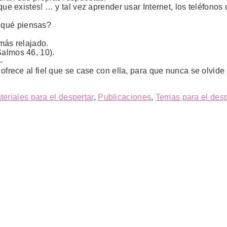
que existes! … y tal vez aprender usar Internet, los teléfono
 qué piensas?
 más relajado.
Salmos 46, 10).
-
 ofrece al fiel que se case con ella, para que nunca se olvid
teriales para el despertar
,
Publicaciones
,
Temas para el desp