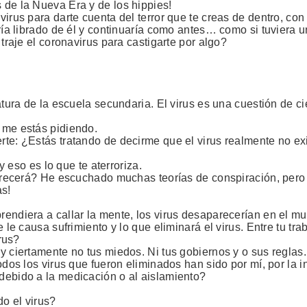
 de la Nueva Era y de los hippies!
virus para darte cuenta del terror que te creas de dentro, co
ría librado de él y continuaría como antes… como si tuviera u
traje el coronavirus para castigarte por algo?
tura de la escuela secundaria. El virus es una cuestión de cie
 me estás pidiendo.
erte: ¿Estás tratando de decirme que el virus realmente no 
y eso es lo que te aterroriza.
aparecerá? He escuchado muchas teorías de conspiración, per
as!
rendiera a callar la mente, los virus desaparecerían en el m
le causa sufrimiento y lo que eliminará el virus. Entre tu trab
irus?
y ciertamente no tus miedos. Ni tus gobiernos y o sus reglas.
odos los virus que fueron eliminados han sido por mí, por la 
debido a la medicación o al aislamiento?
o el virus?