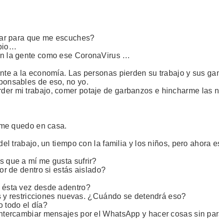
itar para que me escuches?
ipio…
con la gente como ese CoronaVirus …
ente a la economía. Las personas pierden su trabajo y sus gan
sponsables de eso, no yo.
der mi trabajo, comer potaje de garbanzos e hincharme las n
o me quedo en casa.
 del trabajo, un tiempo con la familia y los niños, pero ahor
s que a mí me gusta sufrir?
or de dentro si estás aislado?
, ésta vez desde adentro?
tos y restricciones nuevas. ¿Cuándo se detendrá eso?
 todo el día?
intercambiar mensajes por el WhatsApp y hacer cosas sin para