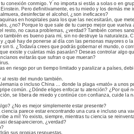
tu conexión conmigo. Y no importa si estás a solas o en grupo
 Einstein. Pero definitivamente, es tu miedo y los demás me 
 salmuera, desinfectar el alcohol, ¿son ineficaces?
 maquinas en hospitales para los que las necesitarán, que me
és, ¿no? Porque lo que sale de tu cuerpo mejor que vuelva a
n el resto, no causa problemas, ¿verdad? También comes sano
o también es bueno para mí, sin no destruye la naturaleza. Cu
, y ¿qué hay de ponerse al día con las personas mayores o la
r sin ti. ¿Todavía crees que podrás gobernar el mundo, o con
e que existe y cuántas más pasarán? Deseas controlar algo 
ancianos evitarás que sufran o que mueran?
irus.
s en riesgo por un tiempo limitado y paralizar a países, debi
y al resto del mundo también.
, Alemania o incluso China … donde la plaga «mató» a unos p
gripe común. ¿Dónde eliges enfocar tu atención? ¿Por qué no 
ción, se libera de miedo y continúe con confianza, cuide la 
e algo? ¿No es mejor simplemente estar presente?
 la ciencia parece estar encontrando una cura e incluso una v
ribe a mí! Yo existo, siempre, mientras tu ciencia se reinv
 casi desaparecieron, ¿verdad?
o?
drán sus propias respuestas.