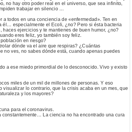
, no hay otro poder real en el universo, que sea infinito,
impiden trabajar en silencio …
ter a todos en una conciencia de «enfermedad». Ten en
 él… especialmente el Ecoli, ¿no? Pero si ésta bacteria
, haces ejercicios y te mantienes de buen humor, ¿no?
ando eres feliz, yo también soy feliz.
 población en riesgo?
trolar dónde va el aire que respiras? ¿Cuántas
que no ves, no sabes dónde está, cuando apenas puedes
do a ese miedo primordial de lo desconocido. Vivo y existo
ocos miles de un mil de millones de personas. Y eso
visualizar lo contrario, que la crisis acaba en un mes, que
naturaleza y los mayores?
acuna para el coronavirus.
enta constantemente… La ciencia no ha encontrado una cura