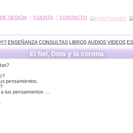
 DE SESIÓN
CUENTA
CONTACTO
MENÚ
OY?
ENSEÑANZA
CONSULTAS
LIBROS
AUDIOS
VIDEOS
ES
El fiel, Dios y la corona
stas?
to?
 tus pensamientos.
o?
no a tus pensamientos …
.