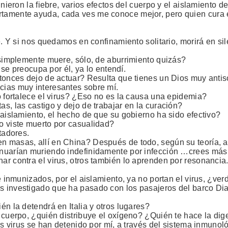
inieron la fiebre, varios efectos del cuerpo y el aislamiento 
amente ayuda, cada ves me conoce mejor, pero quien cura el c
ce. Y si nos quedamos en confinamiento solitario, morirá en 
 simplemente muere, sólo, de aburrimiento quizás?
 se preocupa por él, ya lo entendí.
ntonces dejo de actuar? Resulta que tienes un Dios muy antis
cias muy interesantes sobre mí.
o fortalece el virus? ¿Eso no es la causa una epidemia?
s, las castigo y dejo de trabajar en la curación?
 aislamiento, el hecho de que su gobierno ha sido efectivo?
o viste muerto por casualidad?
tadores.
n masas, allí en China? Después de todo, según su teoría, a
inuarían muriendo indefinidamente por infección …crees más 
ar contra el virus, otros también lo aprenden por resonanci
e inmunizados, por el aislamiento, ya no portan el virus, ¿ve
s investigado que ha pasado con los pasajeros del barco Di
én la detendrá en Italia y otros lugares?
 cuerpo, ¿quién distribuye el oxígeno? ¿Quién te hace la dig
os virus se han detenido por mí, a través del sistema inmunoló