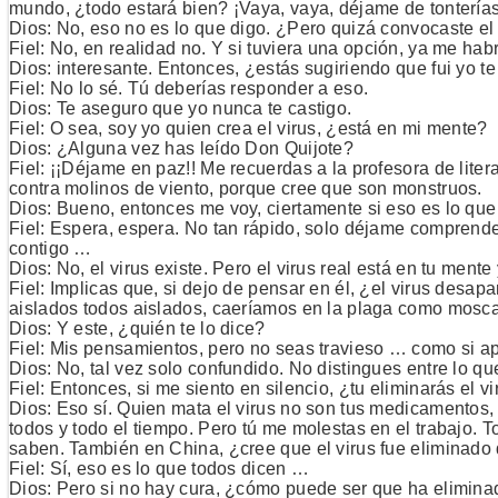
mundo, ¿todo estará bien? ¡Vaya, vaya, déjame de tonterías
Dios: No, eso no es lo que digo. ¿Pero quizá convocaste el 
Fiel: No, en realidad no. Y si tuviera una opción, ya me hab
Dios: interesante. Entonces, ¿estás sugiriendo que fui yo te 
Fiel: No lo sé. Tú deberías responder a eso.
Dios: Te aseguro que yo nunca te castigo.
Fiel: O sea, soy yo quien crea el virus, ¿está en mi mente?
Dios: ¿Alguna vez has leído Don Quijote?
Fiel: ¡¡Déjame en paz!! Me recuerdas a la profesora de litera
contra molinos de viento, porque cree que son monstruos.
Dios: Bueno, entonces me voy, ciertamente si eso es lo que
Fiel: Espera, espera. No tan rápido, solo déjame comprend
contigo …
Dios: No, el virus existe. Pero el virus real está en tu mente 
Fiel: Implicas que, si dejo de pensar en él, ¿el virus des
aislados todos aislados, caeríamos en la plaga como mosc
Dios: Y este, ¿quién te lo dice?
Fiel: Mis pensamientos, pero no seas travieso … como si ap
Dios: No, tal vez solo confundido. No distingues entre lo que 
Fiel: Entonces, si me siento en silencio, ¿tu eliminarás el v
Dios: Eso sí. Quien mata el virus no son tus medicamentos, 
todos y todo el tiempo. Pero tú me molestas en el trabajo. T
saben. También en China, ¿cree que el virus fue eliminado 
Fiel: Sí, eso es lo que todos dicen …
Dios: Pero si no hay cura, ¿cómo puede ser que ha eliminad