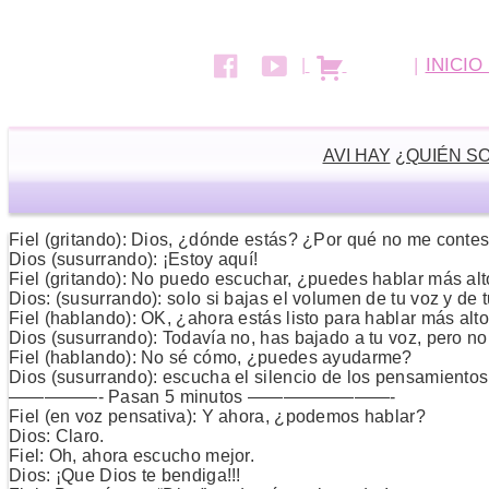
INICIO
AVI HAY
¿QUIÉN S
Fiel (gritando): Dios, ¿dónde estás? ¿Por qué no me conte
Dios (susurrando): ¡Estoy aquí!
Fiel (gritando): No puedo escuchar, ¿puedes hablar más al
Dios: (susurrando): solo si bajas el volumen de tu voz y de
Fiel (hablando): OK, ¿ahora estás listo para hablar más alt
Dios (susurrando): Todavía no, has bajado a tu voz, pero 
Fiel (hablando): No sé cómo, ¿puedes ayudarme?
Dios (susurrando): escucha el silencio de los pensamientos
—————- Pasan 5 minutos ————————-
Fiel (en voz pensativa): Y ahora, ¿podemos hablar?
Dios: Claro.
Fiel: Oh, ahora escucho mejor.
Dios: ¡Que Dios te bendiga!!!