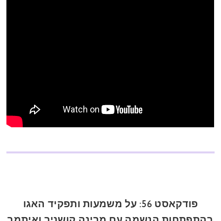
פודקאסט 56: על משמעות ותפקיד האגו
בהתפתחות הנשמה עם מרינה קושניר ואיתמר