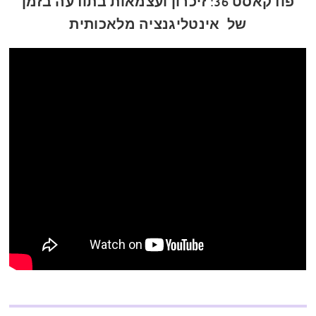
פודקאסט 36: זיכרון ועצמאות בתודעה בזמן
של אינטליגנציה מלאכותית