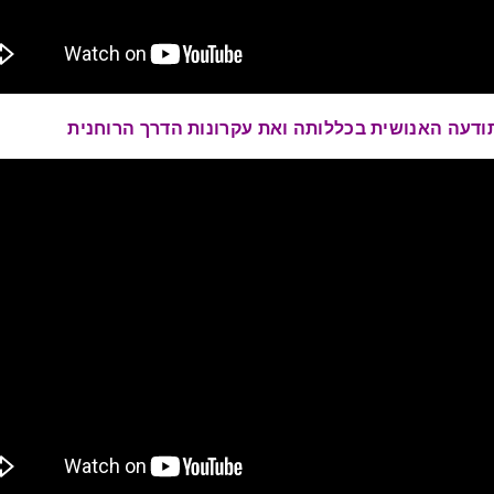
דעה האנושית בכללותה ואת עקרונות הדרך הרוחנית